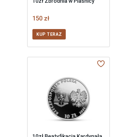
10zł Zbrodnia w Piaśnicy
150 zł
KUP TERAZ
10zł Beatyfikacja Kardynała