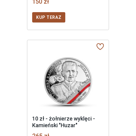
150 zł
KUP TERAZ
10 zł - żołnierze wyklęci -
Kamieński "Huzar"
265 zł